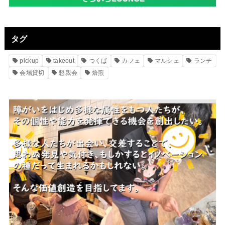
タグ
pickup
takeout
つくば
カフェ
マルシェ
ランチ
会場貸切
懇親会
焙煎