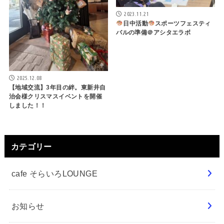
2023.11.21
日中活動
スポーツフェスティ
バルの準備＠アシタエラボ
2025.12.08
【地域交流】3年目の絆。東新井自
治会様クリスマスイベントを開催
しました！！
カテゴリー
cafe そらいろLOUNGE
お知らせ