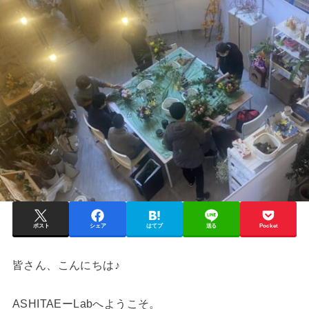
ポスト
シェア
はてブ
送る
Pocket
皆さん、こんにちは♪
ASHITAEーLabへようこそ。