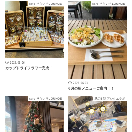
cafe そらいろLOUNGE
cafe そらいろLOUNGE
2025.02.06
カップドライフラワー完成！
2025.06.03
6月の新メニューご案内！！
cafe そらいろLOUNGE
就労B型 アシタエラボ