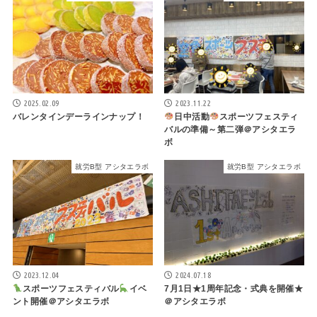
2025.02.09
2023.11.22
バレンタインデーラインナップ！
日中活動
スポーツフェスティ
バルの準備～第二弾＠アシタエラ
ボ
就労B型 アシタエラボ
就労B型 アシタエラボ
2023.12.04
2024.07.18
スポーツフェスティバル
イベ
7月1日★1周年記念・式典を開催★
ント開催＠アシタエラボ
＠アシタエラボ