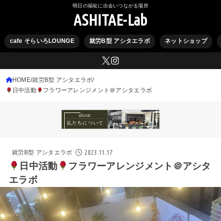
明日の福祉に出会いつながる場所
ASHITAE-Lab
cafe そらいろLOUNGE
就労B型 アシタエラボ
ネットショップ
HOME
就労B型 アシタエラボ
日中活動
フラワーアレンジメント＠アシタエラボ
2023.11.17
就労B型 アシタエラボ
日中活動
フラワーアレンジメント＠アシタ
エラボ