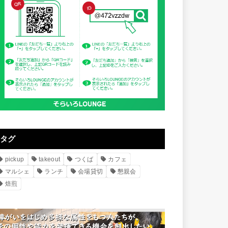
タグ
pickup
takeout
つくば
カフェ
マルシェ
ランチ
会場貸切
懇親会
焙煎