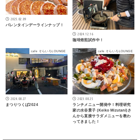
2025.02.09
バレンタインデーラインナップ！
2024.12.16
珈琲焙煎試作中！
cafe そらいろLOUNGE
cafe そらいろLOUNGE
2024.08.27
2023.08.25
まつりつくば2024
ランチメニュー開発中！料理研究
家の水谷景子 (Keiko Mizutani)さ
んから直接サラダメニューを教わ
ってきました！