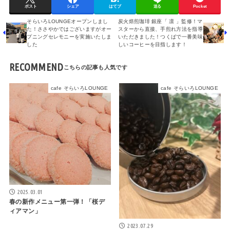
ポスト
シェア
はてブ
送る
Pocket
そらいろLOUNGEオープンしまし
炭火焙煎珈琲 銀座「 凛 」監修！マ
た！ささやかではございますがオー
スターから直接、手煎れ方法を指導
プニングセレモニーを実施いたしま
いただきました！つくばで一番美味
した
しいコーヒーを目指します！
RECOMMEND
cafe そらいろLOUNGE
cafe そらいろLOUNGE
2025.03.01
春の新作メニュー第一弾！「桜デ
ィアマン」
2023.07.29