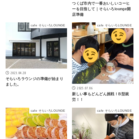
つくば市内で一番おいしいコーヒ
ーを目指して｜そらいろlounge開
店準備
cafe そらいろLOUNGE
cafe そらいろLOUNGE
2023.04.28
そらいろラウンジの準備が始まり
ました。
2025.07.06
新しい事もどんどん挑戦！B型就
労！！
cafe そらいろLOUNGE
cafe そらいろLOUNGE